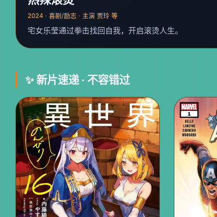
2024 · 喜剧/励志 · 主演 贾玲 等
宅女乐莹通过拳击找回自我，开启滚烫人生。
✨ 新片速递 · 不容错过