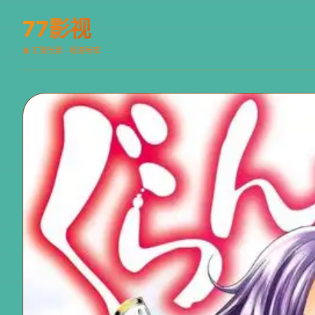
77影视
🐜 汇聚光影 · 极速畅享