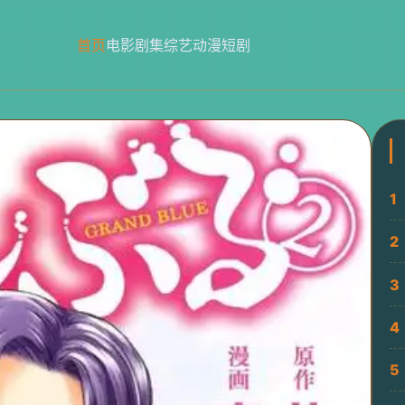
首页
电影
剧集
综艺
动漫
短剧
1
2
3
4
5