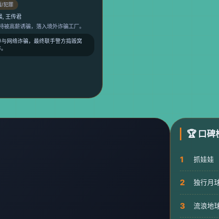
情/犯罪
晨, 王传君
模特被高薪诱骗，落入境外诈骗工厂。
迫参与网络诈骗，最终联手警方捣毁窝
诈。
🏆 口碑
1
抓娃娃
2
独行月
3
流浪地