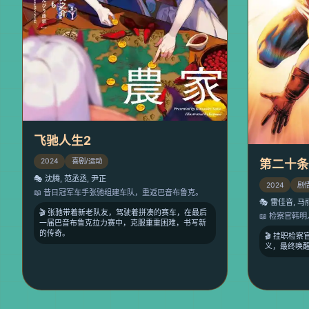
飞驰人生2
第二十
2024
喜剧/运动
🎭 沈腾, 范丞丞, 尹正
2024
剧
📖 昔日冠军车手张驰组建车队，重返巴音布鲁克。
🎭 雷佳音, 马
🎬 张驰带着新老队友，驾驶着拼凑的赛车，在最后
📖 检察官韩
一届巴音布鲁克拉力赛中，克服重重困难，书写新
的传奇。
🎬 挂职检
义，最终唤