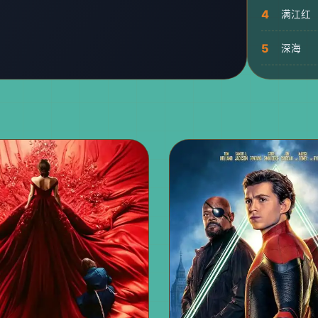
4
满江红
5
深海