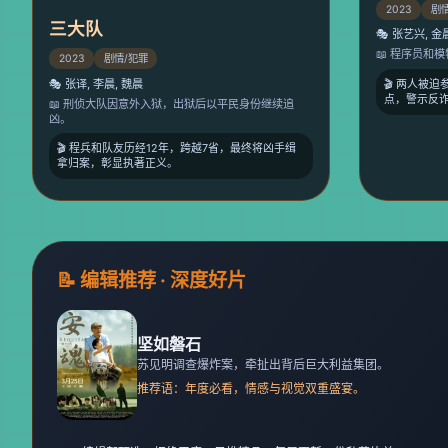
2023
剧
三大队
🎭 张艺兴, 金
📖 程序员和
2023
剧情/犯罪
🎬 两人被
🎭 张译, 李晨, 魏晨
点，警示反
📖 刑侦大队因意外入狱，出狱后以平民身份继续追
凶。
🎬 程兵和队友历经12年，跨越7省，最终将凶手缉
拿归案，彰显执著正义。
📝 编辑推荐 · 深度好片
坚如磐石
苏见明调查爆炸案，牵扯出背后巨大利益集团。
推荐语：年度必看，情感与视觉双重盛宴。