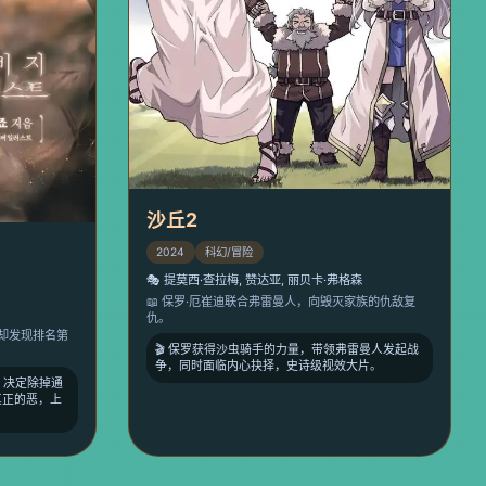
沙丘2
2024
科幻/冒险
🎭 提莫西·查拉梅, 赞达亚, 丽贝卡·弗格森
📖 保罗·厄崔迪联合弗雷曼人，向毁灭家族的仇敌复
仇。
，却发现排名第
🎬 保罗获得沙虫骑手的力量，带领弗雷曼人发起战
争，同时面临内心抉择，史诗级视效大片。
，决定除掉通
真正的恶，上