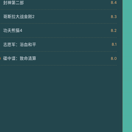
封神第二部
8.4
哥斯拉大战金刚2
8.3
功夫熊猫4
8.2
志愿军：浴血和平
8.1
0
碟中谍：致命清算
8.0