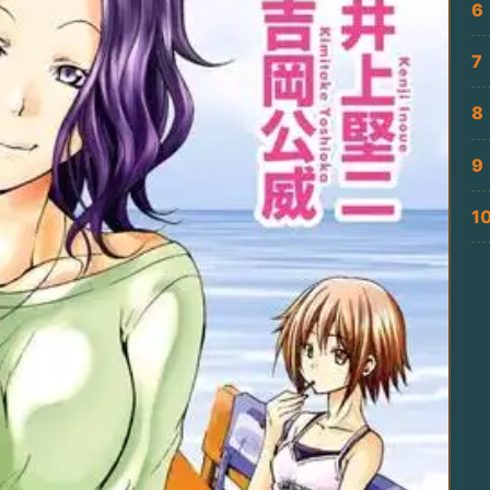
6
7
8
9
1