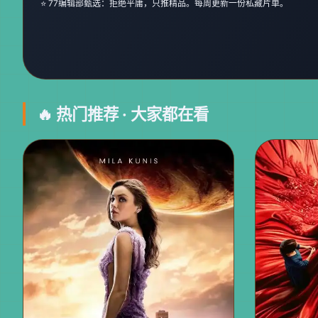
⭐ 77编辑部甄选：拒绝平庸，只推精品。每周更新一份私藏片单。
🔥 热门推荐 · 大家都在看