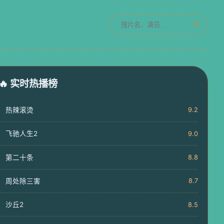
🔍
🔥 实时热播榜
热辣滚烫
9.2
飞驰人生2
9.0
第二十条
8.8
周处除三害
8.7
沙丘2
8.5