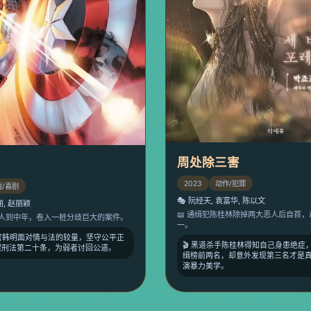
周处除三害
条
2023
动作/犯罪
情/喜剧
🎭 阮经天, 袁富华, 陈以文
丽, 赵丽颖
📖 通缉犯陈桂林除掉两大恶人后自首
明人到中年，卷入一桩分歧巨大的案件。
一。
察官韩明面对情与法的较量，坚守公平正
🎬 黑道杀手陈桂林得知自己身患绝症
醒刑法第二十条，为弱者讨回公道。
缉榜前两名，却意外发现第三名才是
演暴力美学。